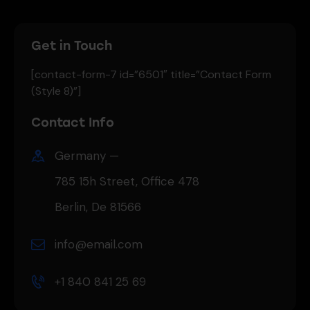
Get in Touch
[contact-form-7 id=”6501″ title=”Contact Form
(Style 8)”]
Contact Info
Germany —
785 15h Street, Office 478
Berlin, De 81566
info@email.com
+1 840 841 25 69