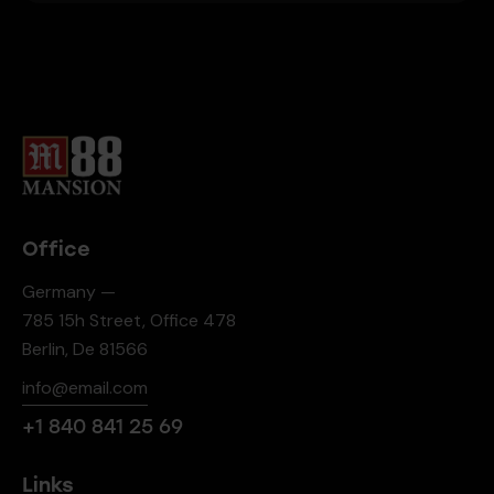
Office
Germany —
785 15h Street, Office 478
Berlin, De 81566
info@email.com
+1 840 841 25 69
Links