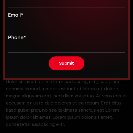
Email
*
Phone
*
At vero eos et accusam et justo duo dolores et ea
rebum. Stet clita kasd gubergren, no sea takimata
sanctus est Lorem ipsum dolor sit amet. Lorem ipsum
dolor sit amet, consetetur sadipscing elitr, sed diam
nonumy eirmod tempor invidunt ut labore et dolore
magna aliquyam erat, sed diam voluptua. At vero eos et
accusam et justo duo dolores et ea rebum. Stet clita
kasd gubergren, no sea takimata sanctus est Lorem
ipsum dolor sit amet. Lorem ipsum dolor sit amet,
consetetur sadipscing elitr.