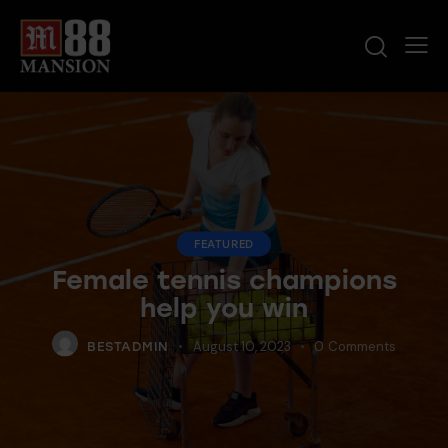
FEATURED
Female tennis champions
help you win
August 10, 2023
0
Comments
BESTADMIN