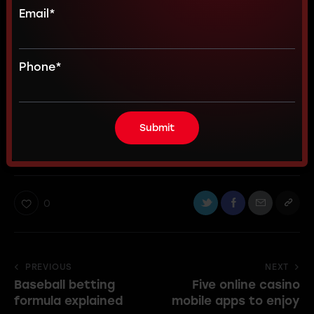
Email
*
Etiam vitae leo et diam pellentesque porta. Sed eleifend
ultricies risus, vel rutrum erat commodo ut. Praesent
finibus congue euismod. Nullam scelerisque massa vel
Phone
*
augue placerat, a tempor sem egestas. Curabitur
placerat finibus lacus.
bet
games
odds
slots
0
PREVIOUS
NEXT
Baseball betting
Five online casino
formula explained
mobile apps to enjoy