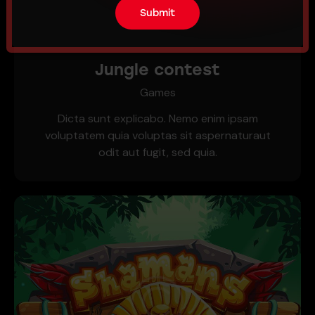
Jungle contest
Games
Dicta sunt explicabo. Nemo enim ipsam
voluptatem quia voluptas sit aspernaturaut
odit aut fugit, sed quia.