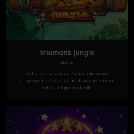
Shamans jungle
Games
Dicta sunt explicabo. Nemo enim ipsam
voluptatem quia voluptas sit aspernaturaut
odit aut fugit, sed quia.