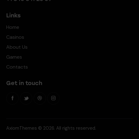
Links
Home
Casinos
About Us
Games
Contacts
Get in touch
AxiomThemes
© 2026. All rights reserved.