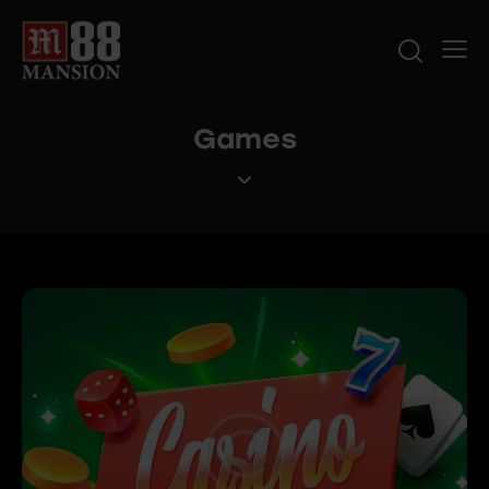
Games