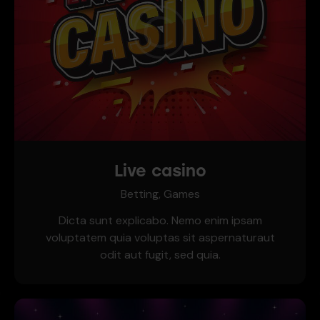
Live casino
Betting,
Games
Dicta sunt explicabo. Nemo enim ipsam
voluptatem quia voluptas sit aspernaturaut
odit aut fugit, sed quia.